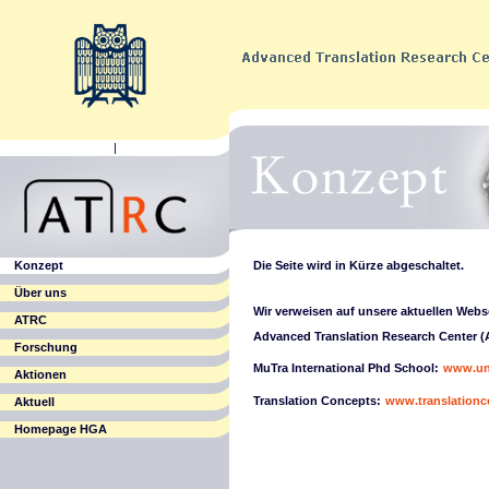
|
Konzept
Die Seite wird in Kürze abgeschaltet.
Über uns
Wir verweisen auf unsere aktuellen Webs
ATRC
Advanced Translation Research Center (
Forschung
MuTra International Phd School:
www.uni
Aktionen
Translation Concepts:
www.translationc
Aktuell
Homepage HGA